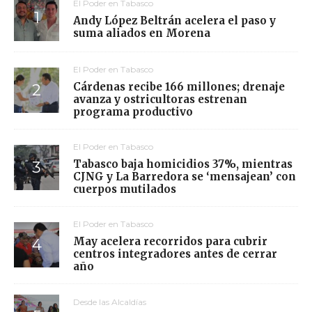
El Poder en Tabasco
Andy López Beltrán acelera el paso y
suma aliados en Morena
El Poder en Tabasco
Cárdenas recibe 166 millones; drenaje
avanza y ostricultoras estrenan
programa productivo
El Poder en Tabasco
Tabasco baja homicidios 37%, mientras
CJNG y La Barredora se ‘mensajean’ con
cuerpos mutilados
El Poder en Tabasco
May acelera recorridos para cubrir
centros integradores antes de cerrar
año
Desde las Alcaldías