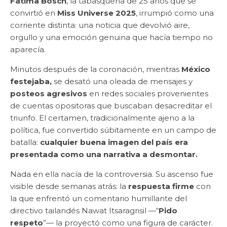
Fátima Bosch
, la tabasqueña de 25 años que se
convirtió en
Miss Universe 2025
, irrumpió como una
corriente distinta: una noticia que devolvió aire,
orgullo y una emoción genuina que hacía tiempo no
aparecía.
Minutos después de la coronación, mientras
México
festejaba,
se desató una oleada de mensajes y
posteos agresivos
en redes sociales provenientes
de cuentas opositoras que buscaban desacreditar el
triunfo. El certamen, tradicionalmente ajeno a la
política, fue convertido súbitamente en un campo de
batalla:
cualquier buena imagen del país era
presentada como una narrativa a desmontar.
Nada en ella nacía de la controversia. Su ascenso fue
visible desde semanas atrás: la
respuesta firme
con
la que enfrentó un comentario humillante del
directivo tailandés Nawat Itsaragrisil —“
Pido
respeto
”— la proyectó como una figura de carácter.