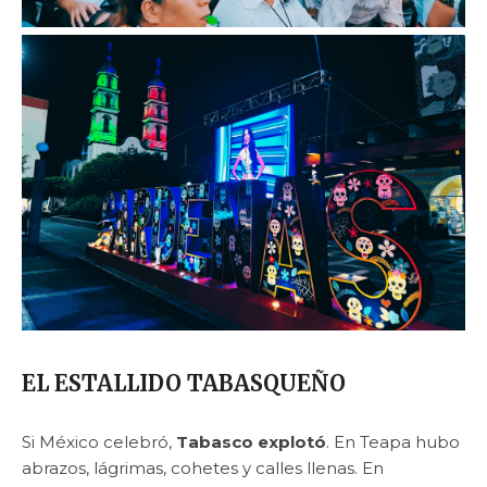
EL ESTALLIDO TABASQUEÑO
Si México celebró,
Tabasco explotó
. En Teapa hubo
abrazos, lágrimas, cohetes y calles llenas. En