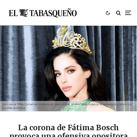
La nueva Miss Universe encara un escrutinio global que supera la pasarela y alcanza
su vida pública.
La corona de Fátima Bosch
provoca una ofensiva opositora