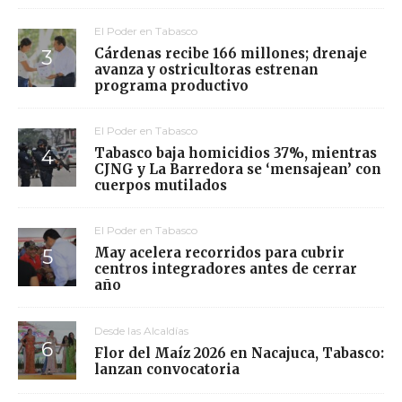
El Poder en Tabasco
Cárdenas recibe 166 millones; drenaje
avanza y ostricultoras estrenan
programa productivo
El Poder en Tabasco
Tabasco baja homicidios 37%, mientras
CJNG y La Barredora se ‘mensajean’ con
cuerpos mutilados
El Poder en Tabasco
May acelera recorridos para cubrir
centros integradores antes de cerrar
año
Desde las Alcaldías
Flor del Maíz 2026 en Nacajuca, Tabasco:
lanzan convocatoria