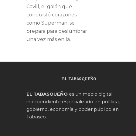
Cavill, el galán que
conquistó corazones
como Superman, se
prepara para deslumbrar
una vez más en la...
EL TABASQUEÑO
EL TABASQUEÑO
es un medio digital
independiente especializado en política,
gobierno, economía y poder público en
Tabasco.