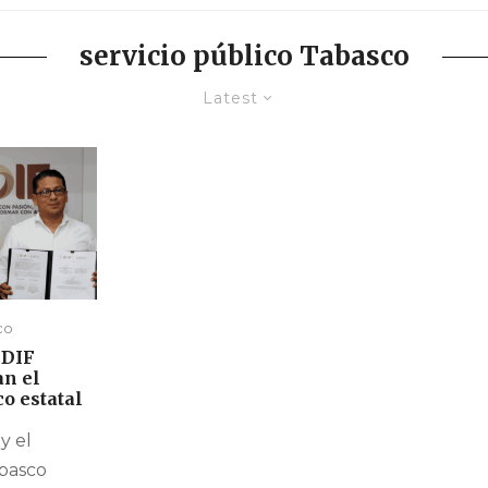
servicio público Tabasco
Latest
co
 DIF
an el
co estatal
y el
basco