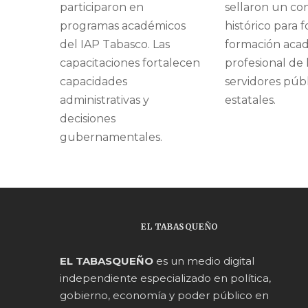
participaron en
sellaron un co
programas académicos
histórico para f
del IAP Tabasco. Las
formación aca
capacitaciones fortalecen
profesional de 
capacidades
servidores públ
administrativas y
estatales.
decisiones
gubernamentales.
EL TABASQUEÑO
EL TABASQUEÑO
es un medio digital
independiente especializado en política,
gobierno, economía y poder público en