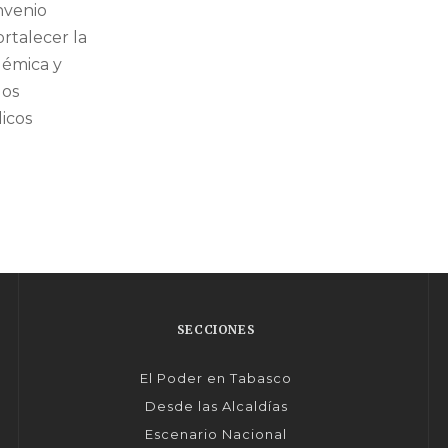
nvenio
ortalecer la
démica y
los
icos
SECCIONES
El Poder en Tabasco
Desde las Alcaldías
Escenario Nacional