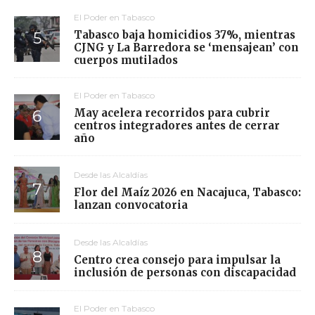
El Poder en Tabasco
Tabasco baja homicidios 37%, mientras
CJNG y La Barredora se ‘mensajean’ con
cuerpos mutilados
El Poder en Tabasco
May acelera recorridos para cubrir
centros integradores antes de cerrar
año
Desde las Alcaldías
Flor del Maíz 2026 en Nacajuca, Tabasco:
lanzan convocatoria
Desde las Alcaldías
Centro crea consejo para impulsar la
inclusión de personas con discapacidad
El Poder en Tabasco