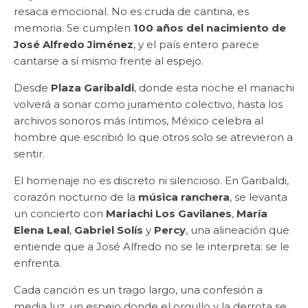
resaca emocional. No es cruda de cantina, es
memoria. Se cumplen
100 años del nacimiento de
José Alfredo Jiménez
, y el país entero parece
cantarse a sí mismo frente al espejo.
Desde
Plaza Garibaldi
, donde esta noche el mariachi
volverá a sonar como juramento colectivo, hasta los
archivos sonoros más íntimos, México celebra al
hombre que escribió lo que otros solo se atrevieron a
sentir.
El homenaje no es discreto ni silencioso. En Garibaldi,
corazón nocturno de la
música ranchera
, se levanta
un concierto con
Mariachi Los Gavilanes
,
María
Elena Leal
,
Gabriel Solís
y
Percy
, una alineación que
entiende que a José Alfredo no se le interpreta: se le
enfrenta.
Cada canción es un trago largo, una confesión a
media luz, un espejo donde el orgullo y la derrota se