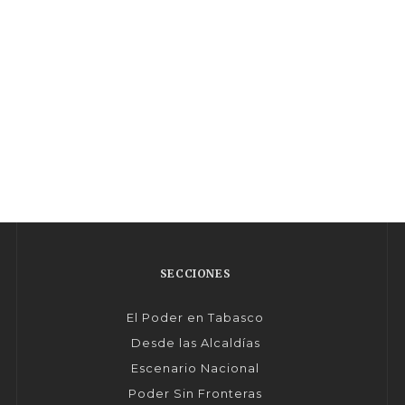
SECCIONES
El Poder en Tabasco
Desde las Alcaldías
Escenario Nacional
Poder Sin Fronteras