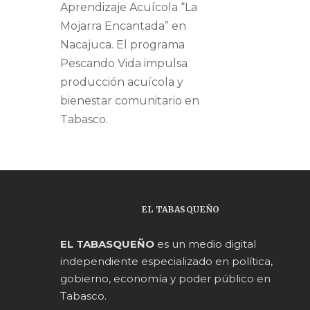
Aprendizaje Acuícola “La
Mojarra Encantada” en
Nacajuca. El programa
Pescando Vida impulsa
producción acuícola y
bienestar comunitario en
Tabasco.
EL TABASQUEÑO
EL TABASQUEÑO
es un medio digital
independiente especializado en política,
gobierno, economía y poder público en
Tabasco.