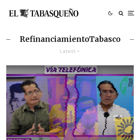
RefinanciamientoTabasco
Latest