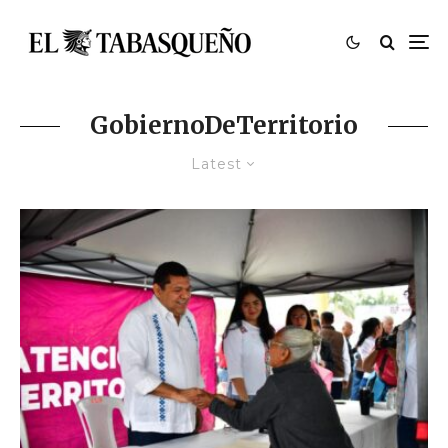
GobiernoDeTerritorio
Latest