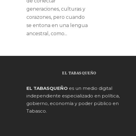
de conectar
generaciones, culturas y
corazones, pero cuando
se entona en una lengua
ancestral, como...
EL TABASQUEÑO
EL TABASQUEÑO
es un medio digital
independiente especializado en política,
gobierno, economía y poder público en
Tabasco.