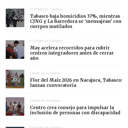
El Poder en Tabasco
Tabasco baja homicidios 37%, mientras
CJNG y La Barredora se ‘mensajean’ con
cuerpos mutilados
El Poder en Tabasco
May acelera recorridos para cubrir
centros integradores antes de cerrar
año
Desde las Alcaldías
Flor del Maíz 2026 en Nacajuca, Tabasco:
lanzan convocatoria
Desde las Alcaldías
Centro crea consejo para impulsar la
inclusión de personas con discapacidad
El Poder en Tabasco