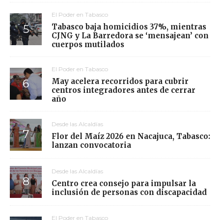
El Poder en Tabasco
Tabasco baja homicidios 37%, mientras
CJNG y La Barredora se ‘mensajean’ con
cuerpos mutilados
El Poder en Tabasco
May acelera recorridos para cubrir
centros integradores antes de cerrar
año
Desde las Alcaldías
Flor del Maíz 2026 en Nacajuca, Tabasco:
lanzan convocatoria
Desde las Alcaldías
Centro crea consejo para impulsar la
inclusión de personas con discapacidad
El Poder en Tabasco