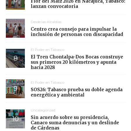
Flor del Maíz 2026 en Nacajuca, Tabasco:
lanzan convocatoria
Desde las Alcaldías
Centro crea consejo para impulsar la
inclusión de personas con discapacidad
El Poder en Tabasco
El Tren Chontalpa-Dos Bocas construye
sus primeros 20 kilómetros y apunta
hacia 2028
El Poder en Tabasco
SOS26: Tabasco prueba su doble agenda
energética y ambiental
Uncategorized
Sin acuerdo sobre su presidencia,
Canaco suma denuncias y un deslinde
de Cárdenas