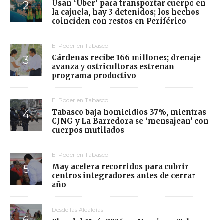
Usan ‘Uber’ para transportar cuerpo en
la cajuela, hay 3 detenidos; los hechos
coinciden con restos en Periférico
El Poder en Tabasco
Cárdenas recibe 166 millones; drenaje
avanza y ostricultoras estrenan
programa productivo
El Poder en Tabasco
Tabasco baja homicidios 37%, mientras
CJNG y La Barredora se ‘mensajean’ con
cuerpos mutilados
El Poder en Tabasco
May acelera recorridos para cubrir
centros integradores antes de cerrar
año
Desde las Alcaldías