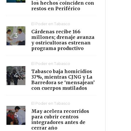
los hechos coinciden con
restos en Periférico
El Poder en Tabasco
Cárdenas recibe 166
millones; drenaje avanza
y ostricultoras estrenan
programa productivo
El Poder en Tabasco
Tabasco baja homicidios
37%, mientras CJNG y La
Barredora se ‘mensajean’
con cuerpos mutilados
El Poder en Tabasco
May acelera recorridos
para cubrir centros
integradores antes de
cerrar año