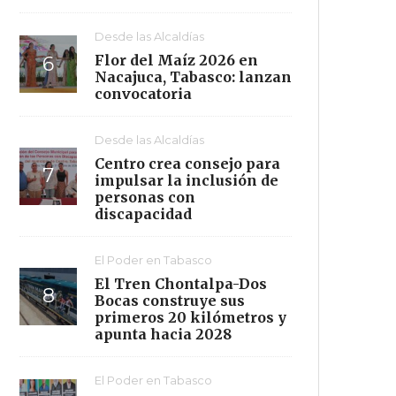
Desde las Alcaldías
Flor del Maíz 2026 en
Nacajuca, Tabasco: lanzan
convocatoria
Desde las Alcaldías
Centro crea consejo para
impulsar la inclusión de
personas con
discapacidad
El Poder en Tabasco
El Tren Chontalpa-Dos
Bocas construye sus
primeros 20 kilómetros y
apunta hacia 2028
El Poder en Tabasco