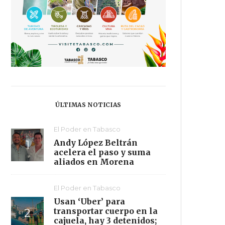
ÚLTIMAS NOTICIAS
El Poder en Tabasco
Andy López Beltrán
acelera el paso y suma
aliados en Morena
El Poder en Tabasco
Usan ‘Uber’ para
transportar cuerpo en la
cajuela, hay 3 detenidos;