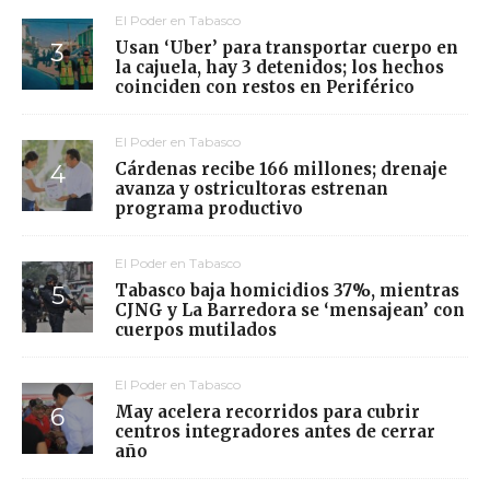
El Poder en Tabasco
Usan ‘Uber’ para transportar cuerpo en
la cajuela, hay 3 detenidos; los hechos
coinciden con restos en Periférico
El Poder en Tabasco
Cárdenas recibe 166 millones; drenaje
avanza y ostricultoras estrenan
programa productivo
El Poder en Tabasco
Tabasco baja homicidios 37%, mientras
CJNG y La Barredora se ‘mensajean’ con
cuerpos mutilados
El Poder en Tabasco
May acelera recorridos para cubrir
centros integradores antes de cerrar
año