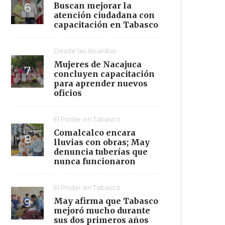
Buscan mejorar la
atención ciudadana con
capacitación en Tabasco
Desde las Alcaldías
Mujeres de Nacajuca
concluyen capacitación
para aprender nuevos
oficios
El Poder en Tabasco
Comalcalco encara
lluvias con obras; May
denuncia tuberías que
nunca funcionaron
El Poder en Tabasco
May afirma que Tabasco
mejoró mucho durante
sus dos primeros años