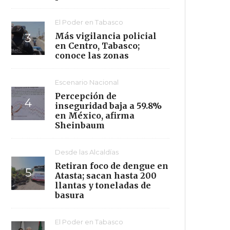
El Poder en Tabasco
Más vigilancia policial
en Centro, Tabasco;
conoce las zonas
Escenario Nacional
Percepción de
inseguridad baja a 59.8%
en México, afirma
Sheinbaum
Desde las Alcaldías
Retiran foco de dengue en
Atasta; sacan hasta 200
llantas y toneladas de
basura
El Poder en Tabasco