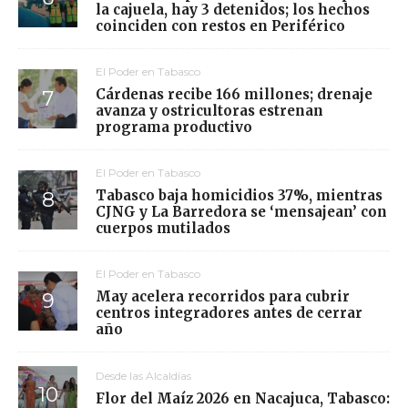
la cajuela, hay 3 detenidos; los hechos
coinciden con restos en Periférico
El Poder en Tabasco
Cárdenas recibe 166 millones; drenaje
avanza y ostricultoras estrenan
programa productivo
El Poder en Tabasco
Tabasco baja homicidios 37%, mientras
CJNG y La Barredora se ‘mensajean’ con
cuerpos mutilados
El Poder en Tabasco
May acelera recorridos para cubrir
centros integradores antes de cerrar
año
Desde las Alcaldías
Flor del Maíz 2026 en Nacajuca, Tabasco: