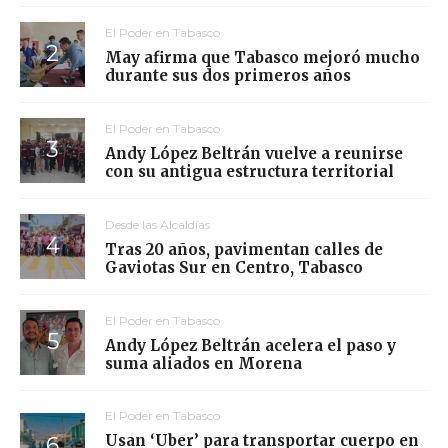
El Poder en Tabasco
May afirma que Tabasco mejoró mucho
durante sus dos primeros años
El Poder en Tabasco
Andy López Beltrán vuelve a reunirse
con su antigua estructura territorial
Desde las Alcaldías
Tras 20 años, pavimentan calles de
Gaviotas Sur en Centro, Tabasco
El Poder en Tabasco
Andy López Beltrán acelera el paso y
suma aliados en Morena
El Poder en Tabasco
Usan ‘Uber’ para transportar cuerpo en