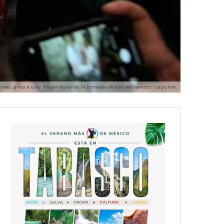
ras, grita a una mujer durante la jornada afuera del rancho Izaguirre.