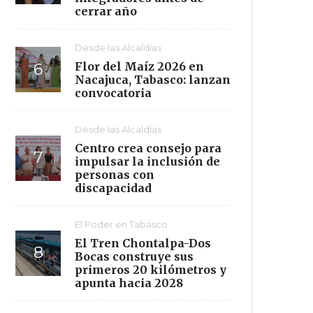
cerrar año
Desde las Alcaldías
Flor del Maíz 2026 en
Nacajuca, Tabasco: lanzan
convocatoria
Desde las Alcaldías
Centro crea consejo para
impulsar la inclusión de
personas con
discapacidad
El Poder en Tabasco
El Tren Chontalpa-Dos
Bocas construye sus
primeros 20 kilómetros y
apunta hacia 2028