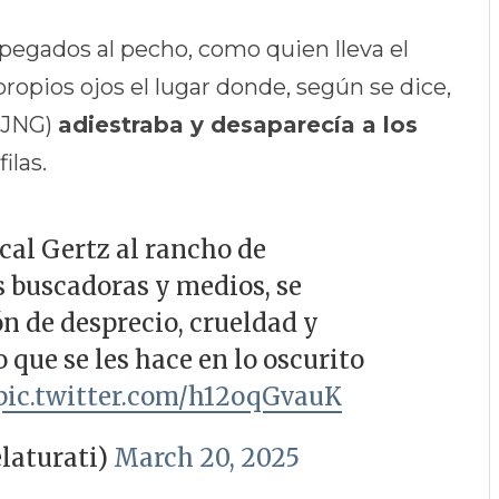
pegados al pecho, como quien lleva el
propios ojos el lugar donde, según se dice,
(CJNG)
adiestraba y desaparecía a los
ilas.
scal Gertz al rancho de
s buscadoras y medios, se
ón de desprecio, crueldad y
o que se les hace en lo oscurito
pic.twitter.com/h12oqGvauK
laturati)
March 20, 2025