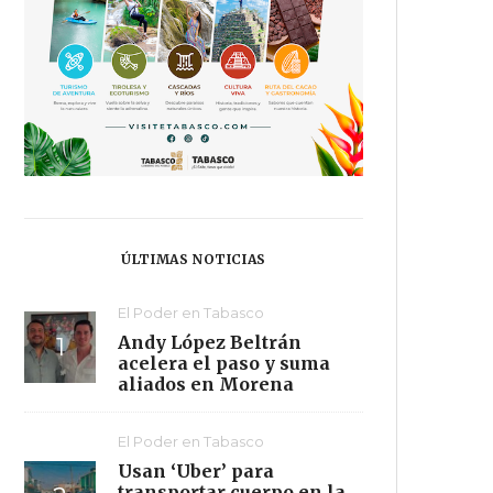
ÚLTIMAS NOTICIAS
El Poder en Tabasco
Andy López Beltrán
acelera el paso y suma
aliados en Morena
El Poder en Tabasco
Usan ‘Uber’ para
transportar cuerpo en la