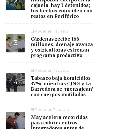
cajuela, hay 3 detenidos;
los hechos coinciden con
restos en Periférico
El Poder en Tabasco
Cárdenas recibe 166
millones; drenaje avanza
y ostricultoras estrenan
programa productivo
El Poder en Tabasco
Tabasco baja homicidios
37%, mientras CJNG y La
Barredora se ‘mensajean’
con cuerpos mutilados
El Poder en Tabasco
May acelera recorridos
para cubrir centros
integradores antes de