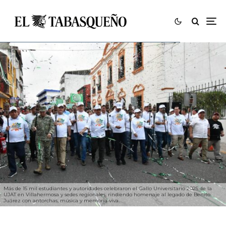
Más de 15 mil estudiantes y autoridades celebraron el Gallo Universitario 2025 de la
UJAT en Villahermosa y sedes regionales, rindiendo homenaje al legado de Benito
Juárez con antorchas, música y memoria viva.