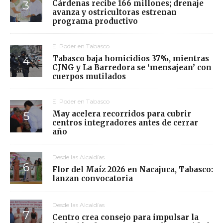
Cárdenas recibe 166 millones; drenaje
avanza y ostricultoras estrenan
programa productivo
El Poder en Tabasco
Tabasco baja homicidios 37%, mientras
CJNG y La Barredora se ‘mensajean’ con
cuerpos mutilados
El Poder en Tabasco
May acelera recorridos para cubrir
centros integradores antes de cerrar
año
Desde las Alcaldías
Flor del Maíz 2026 en Nacajuca, Tabasco:
lanzan convocatoria
Desde las Alcaldías
Centro crea consejo para impulsar la