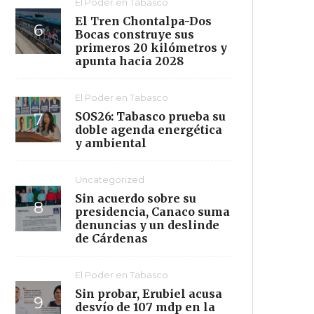
El Poder en Tabasco
El Tren Chontalpa-Dos
Bocas construye sus
primeros 20 kilómetros y
apunta hacia 2028
El Poder en Tabasco
SOS26: Tabasco prueba su
doble agenda energética
y ambiental
Uncategorized
Sin acuerdo sobre su
presidencia, Canaco suma
denuncias y un deslinde
de Cárdenas
El Poder en Tabasco
Sin probar, Erubiel acusa
desvío de 107 mdp en la