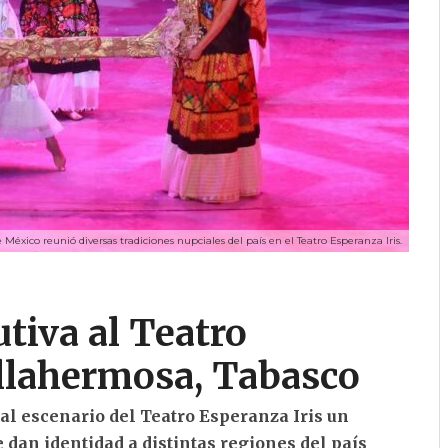
 México reunió diversas tradiciones nupciales del país en el Teatro Esperanza Iris.
tiva al Teatro
illahermosa, Tabasco
al escenario del Teatro Esperanza Iris un
 dan identidad a distintas regiones del país