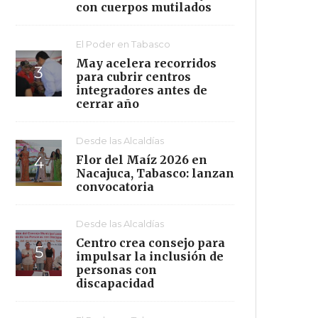
con cuerpos mutilados
El Poder en Tabasco
May acelera recorridos
para cubrir centros
integradores antes de
cerrar año
Desde las Alcaldías
Flor del Maíz 2026 en
Nacajuca, Tabasco: lanzan
convocatoria
Desde las Alcaldías
Centro crea consejo para
impulsar la inclusión de
personas con
discapacidad