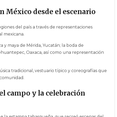
en México desde el escenario
egiones del país a través de representaciones
al mexicana.
za y maya de Mérida, Yucatán; la boda de
Tehuantepec, Oaxaca, así como una representación
ca tradicional, vestuario típico y coreografías que
a comunidad.
el campo y la celebración
e la estampa tabasqueña, que recreó escenas del