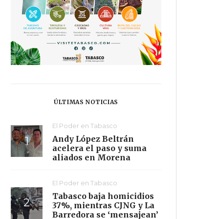
ÚLTIMAS NOTICIAS
El Poder en Tabasco
Andy López Beltrán
acelera el paso y suma
aliados en Morena
El Poder en Tabasco
Tabasco baja homicidios
37%, mientras CJNG y La
Barredora se ‘mensajean’