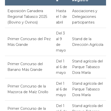
a
Registro
Exposición Ganadera
Hasta
Asociaciones y
Regional Tabasco 2025
el 1 de
Delegaciones
(Bovino y Ovinos)
abril
participantes
Del 3
Primer Concurso del Pez
al 9
Stand de la
Más Grande
de
Dirección Agrícola
mayo
Del 1
Stand agrícola del
Primer Concurso del
al 6 de
Parque Tabasco
Banano Más Grande
mayo
Dora María
Del 1
Stand agrícola del
Primer Concurso de la
al 6 de
Parque Tabasco
Mazorca de Maíz Criollo
mayo
Dora María
Del 1
Stand agrícola del
Primer Concurso de la