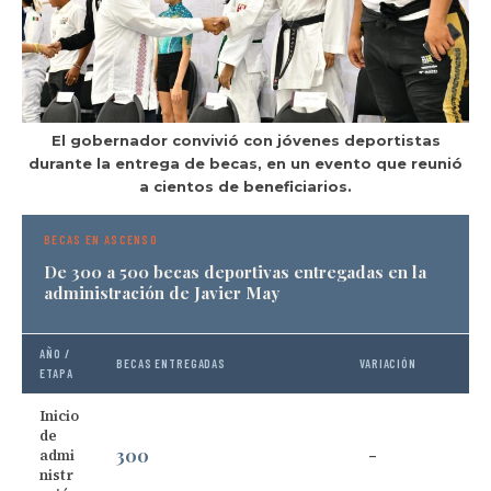
El gobernador convivió con jóvenes deportistas
durante la entrega de becas, en un evento que reunió
a cientos de beneficiarios.
BECAS EN ASCENSO
De 300 a 500 becas deportivas entregadas en la
administración de Javier May
AÑO /
BECAS ENTREGADAS
VARIACIÓN
ETAPA
Inicio
de
300
admi
—
nistr