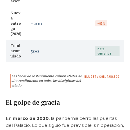
ación
Nuev
a
+200
entre
+67%
ga
(2026)
Total
Meta
500
acum
cumplida
ulado
Las becas de sostenimiento cubren atletas de
INJUDET / GOB. TABASCO
alto rendimiento en todas las disciplinas del
estado.
El golpe de gracia
En
marzo de 2020
, la pandemia cerró las puertas
del Palacio. Lo que siguió fue previsible: sin operación,