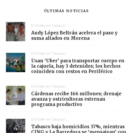
ÚLTIMAS NOTICIAS
El Poder en Tabasco
Andy López Beltrán acelera el paso y
suma aliados en Morena
El Poder en Tabasco
Usan ‘Uber’ para transportar cuerpo en
la cajuela, hay 3 detenidos; los hechos
coinciden con restos en Periférico
El Poder en Tabasco
Cárdenas recibe 166 millones; drenaje
avanza y ostricultoras estrenan
programa productivo
El Poder en Tabasco
Tabasco baja homicidios 37%, mientras
CJNG y La Barredora se ‘mensajean’ con