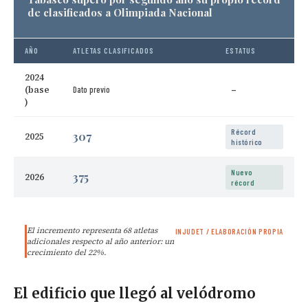
de clasificados a Olimpiada Nacional
AÑO
ATLETAS CLASIFICADOS
ESTATUS
2024
(base
Dato previo
—
)
Récord
307
2025
histórico
Nuevo
375
2026
récord
El incremento representa 68 atletas
INJUDET / ELABORACIÓN PROPIA
adicionales respecto al año anterior: un
crecimiento del 22%.
El edificio que llegó al velódromo