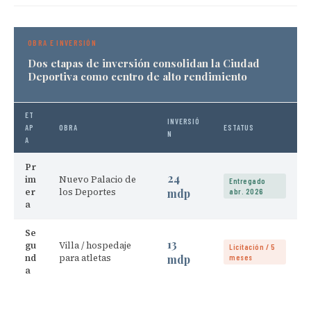
OBRA E INVERSIÓN
Dos etapas de inversión consolidan la Ciudad
Deportiva como centro de alto rendimiento
ET
INVERSIÓ
AP
OBRA
ESTATUS
N
A
Pr
24
im
Nuevo Palacio de
Entregado
er
los Deportes
mdp
abr. 2026
a
Se
13
gu
Villa / hospedaje
Licitación / 5
nd
para atletas
mdp
meses
a