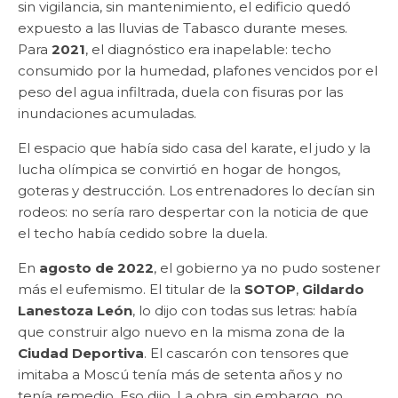
sin vigilancia, sin mantenimiento, el edificio quedó
expuesto a las lluvias de Tabasco durante meses.
Para
2021
, el diagnóstico era inapelable: techo
consumido por la humedad, plafones vencidos por el
peso del agua infiltrada, duela con fisuras por las
inundaciones acumuladas.
El espacio que había sido casa del karate, el judo y la
lucha olímpica se convirtió en hogar de hongos,
goteras y destrucción. Los entrenadores lo decían sin
rodeos: no sería raro despertar con la noticia de que
el techo había cedido sobre la duela.
En
agosto de 2022
, el gobierno ya no pudo sostener
más el eufemismo. El titular de la
SOTOP
,
Gildardo
Lanestoza León
, lo dijo con todas sus letras: había
que construir algo nuevo en la misma zona de la
Ciudad Deportiva
. El cascarón con tensores que
imitaba a Moscú tenía más de setenta años y no
tenía remedio. Eso dijo. La obra, sin embargo, no