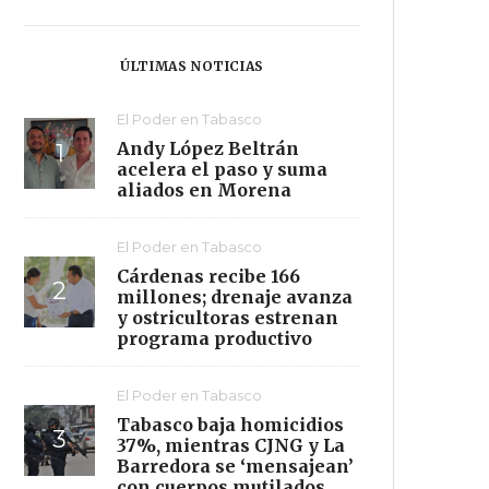
ÚLTIMAS NOTICIAS
El Poder en Tabasco
Andy López Beltrán
acelera el paso y suma
aliados en Morena
El Poder en Tabasco
Cárdenas recibe 166
millones; drenaje avanza
y ostricultoras estrenan
programa productivo
El Poder en Tabasco
Tabasco baja homicidios
37%, mientras CJNG y La
Barredora se ‘mensajean’
con cuerpos mutilados