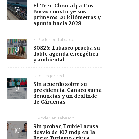
El Tren Chontalpa-Dos
Bocas construye sus
primeros 20 kilómetros y
apunta hacia 2028
El Poder en Tabasco
SOS26: Tabasco prueba su
doble agenda energética
y ambiental
Uncategorized
Sin acuerdo sobre su
presidencia, Canaco suma
denuncias y un deslinde
de Cárdenas
El Poder en Tabasco
Sin probar, Erubiel acusa
desvío de 107 mdp en la
Feria; Turismo critica