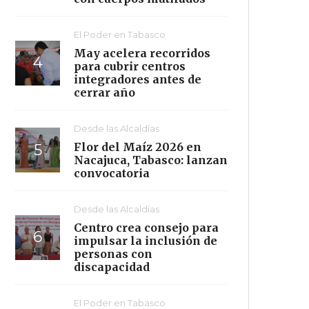
El Poder en Tabasco
May acelera recorridos
para cubrir centros
integradores antes de
cerrar año
Desde las Alcaldías
Flor del Maíz 2026 en
Nacajuca, Tabasco: lanzan
convocatoria
Desde las Alcaldías
Centro crea consejo para
impulsar la inclusión de
personas con
discapacidad
El Poder en Tabasco