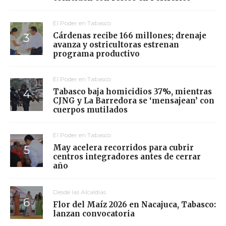
El Poder en Tabasco
Cárdenas recibe 166 millones; drenaje
avanza y ostricultoras estrenan
programa productivo
El Poder en Tabasco
Tabasco baja homicidios 37%, mientras
CJNG y La Barredora se ‘mensajean’ con
cuerpos mutilados
El Poder en Tabasco
May acelera recorridos para cubrir
centros integradores antes de cerrar
año
Desde las Alcaldías
Flor del Maíz 2026 en Nacajuca, Tabasco:
lanzan convocatoria