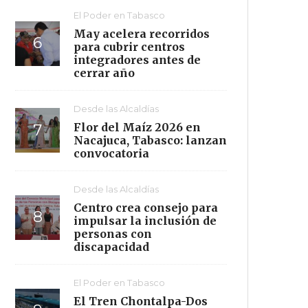
El Poder en Tabasco
May acelera recorridos
para cubrir centros
integradores antes de
cerrar año
Desde las Alcaldías
Flor del Maíz 2026 en
Nacajuca, Tabasco: lanzan
convocatoria
Desde las Alcaldías
Centro crea consejo para
impulsar la inclusión de
personas con
discapacidad
El Poder en Tabasco
El Tren Chontalpa-Dos