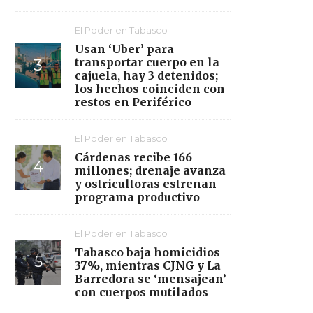
El Poder en Tabasco
Usan ‘Uber’ para
transportar cuerpo en la
cajuela, hay 3 detenidos;
los hechos coinciden con
restos en Periférico
El Poder en Tabasco
Cárdenas recibe 166
millones; drenaje avanza
y ostricultoras estrenan
programa productivo
El Poder en Tabasco
Tabasco baja homicidios
37%, mientras CJNG y La
Barredora se ‘mensajean’
con cuerpos mutilados