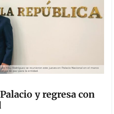
vier May Rodríguez se reunieron este jueves en Palacio Nacional en el marco
ategia de paz para la entidad.
Palacio y regresa con
d