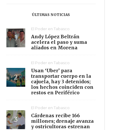
ÚLTIMAS NOTICIAS
Centla
El Poder en Tabasco
Andy López Beltrán
acelera el paso y suma
aliados en Morena
El Poder en Tabasco
Usan ‘Uber’ para
transportar cuerpo en la
cajuela, hay 3 detenidos;
los hechos coinciden con
restos en Periférico
El Poder en Tabasco
Cárdenas recibe 166
millones; drenaje avanza
y ostricultoras estrenan