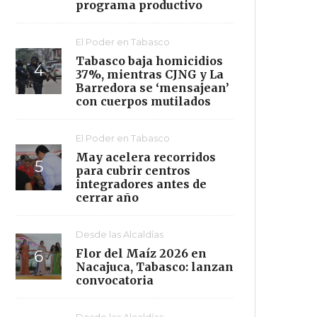
programa productivo
El Poder en Tabasco
Tabasco baja homicidios
37%, mientras CJNG y La
Barredora se ‘mensajean’
con cuerpos mutilados
El Poder en Tabasco
May acelera recorridos
para cubrir centros
integradores antes de
cerrar año
Desde las Alcaldías
Flor del Maíz 2026 en
Nacajuca, Tabasco: lanzan
convocatoria
Desde las Alcaldías