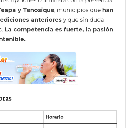
e inscripciones culminará con la presencia
 Teapa y Tenosique
, municipios que
han
ediciones anteriores
y que sin duda
s.
La competencia es fuerte, la pasión
ntenible.
oras
Horario