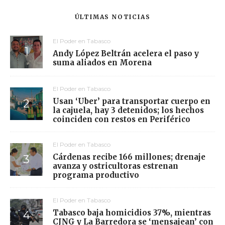
ÚLTIMAS NOTICIAS
El Poder en Tabasco
Andy López Beltrán acelera el paso y
suma aliados en Morena
El Poder en Tabasco
Usan ‘Uber’ para transportar cuerpo en
la cajuela, hay 3 detenidos; los hechos
coinciden con restos en Periférico
El Poder en Tabasco
Cárdenas recibe 166 millones; drenaje
avanza y ostricultoras estrenan
programa productivo
El Poder en Tabasco
Tabasco baja homicidios 37%, mientras
CJNG y La Barredora se ‘mensajean’ con