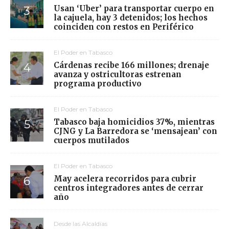
Usan ‘Uber’ para transportar cuerpo en
la cajuela, hay 3 detenidos; los hechos
coinciden con restos en Periférico
El Poder en Tabasco
Cárdenas recibe 166 millones; drenaje
avanza y ostricultoras estrenan
programa productivo
El Poder en Tabasco
Tabasco baja homicidios 37%, mientras
CJNG y La Barredora se ‘mensajean’ con
cuerpos mutilados
El Poder en Tabasco
May acelera recorridos para cubrir
centros integradores antes de cerrar
año
Desde las Alcaldías