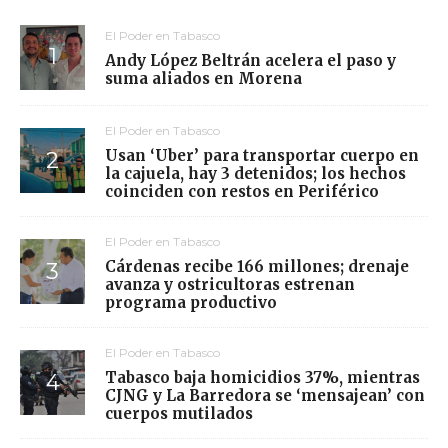
El Poder en Tabasco
Andy López Beltrán acelera el paso y
suma aliados en Morena
El Poder en Tabasco
Usan ‘Uber’ para transportar cuerpo en
la cajuela, hay 3 detenidos; los hechos
coinciden con restos en Periférico
El Poder en Tabasco
Cárdenas recibe 166 millones; drenaje
avanza y ostricultoras estrenan
programa productivo
El Poder en Tabasco
Tabasco baja homicidios 37%, mientras
CJNG y La Barredora se ‘mensajean’ con
cuerpos mutilados