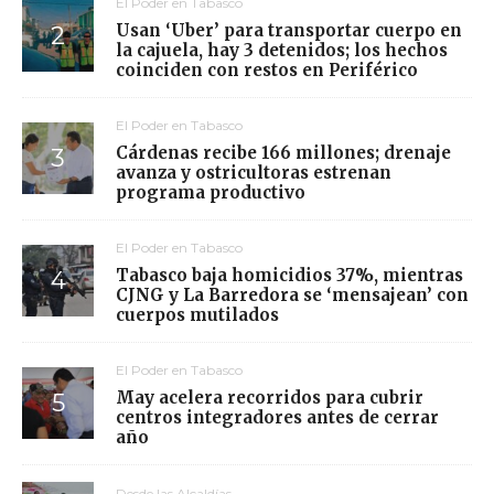
El Poder en Tabasco
Usan ‘Uber’ para transportar cuerpo en
la cajuela, hay 3 detenidos; los hechos
coinciden con restos en Periférico
El Poder en Tabasco
Cárdenas recibe 166 millones; drenaje
avanza y ostricultoras estrenan
programa productivo
El Poder en Tabasco
Tabasco baja homicidios 37%, mientras
CJNG y La Barredora se ‘mensajean’ con
cuerpos mutilados
El Poder en Tabasco
May acelera recorridos para cubrir
centros integradores antes de cerrar
año
Desde las Alcaldías