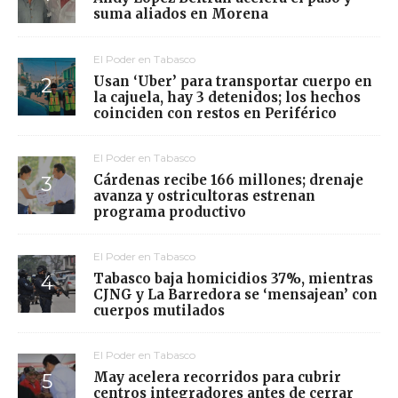
suma aliados en Morena
El Poder en Tabasco
Usan ‘Uber’ para transportar cuerpo en
la cajuela, hay 3 detenidos; los hechos
coinciden con restos en Periférico
El Poder en Tabasco
Cárdenas recibe 166 millones; drenaje
avanza y ostricultoras estrenan
programa productivo
El Poder en Tabasco
Tabasco baja homicidios 37%, mientras
CJNG y La Barredora se ‘mensajean’ con
cuerpos mutilados
El Poder en Tabasco
May acelera recorridos para cubrir
centros integradores antes de cerrar