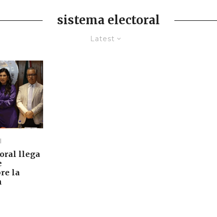
sistema electoral
Latest
l
oral llega
e
re la
n