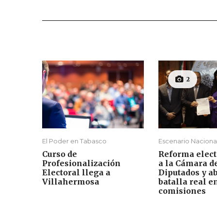
2
El Poder en Tabasco
Escenario Naciona
Curso de
Reforma elect
Profesionalización
a la Cámara d
Electoral llega a
Diputados y ab
Villahermosa
batalla real e
comisiones