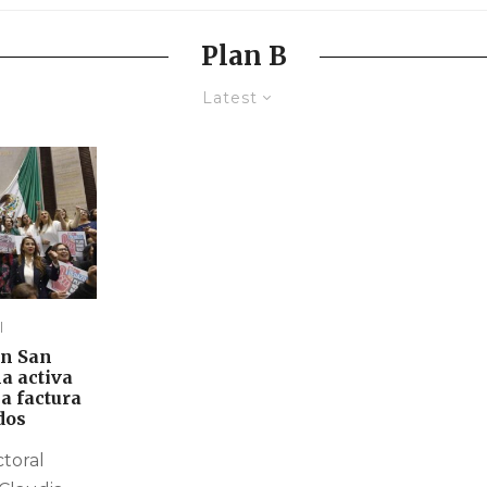
Plan B
Latest
l
en San
a activa
la factura
dos
ctoral