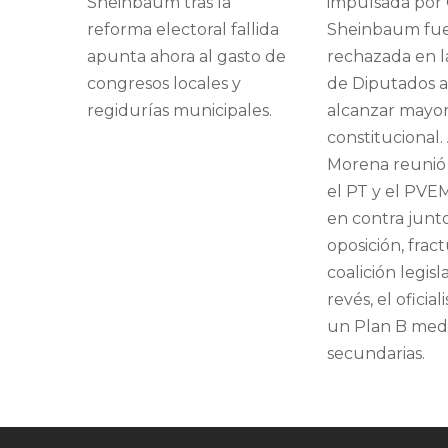
Sheinbaum tras la
impulsada por 
reforma electoral fallida
Sheinbaum fu
apunta ahora al gasto de
rechazada en 
congresos locales y
de Diputados a
regidurías municipales.
alcanzar mayor
constitucional
Morena reunió 
el PT y el PVE
en contra junto
oposición, frac
coalición legisla
revés, el oficia
un Plan B medi
secundarias.