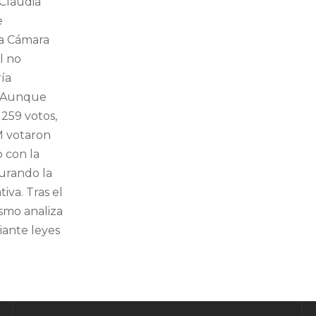
Claudia
e
la Cámara
l no
ía
. Aunque
259 votos,
M votaron
 con la
turando la
tiva. Tras el
lismo analiza
ante leyes