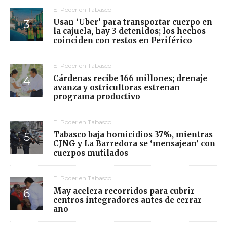
El Poder en Tabasco
Usan ‘Uber’ para transportar cuerpo en
la cajuela, hay 3 detenidos; los hechos
coinciden con restos en Periférico
El Poder en Tabasco
Cárdenas recibe 166 millones; drenaje
avanza y ostricultoras estrenan
programa productivo
El Poder en Tabasco
Tabasco baja homicidios 37%, mientras
CJNG y La Barredora se ‘mensajean’ con
cuerpos mutilados
El Poder en Tabasco
May acelera recorridos para cubrir
centros integradores antes de cerrar
año