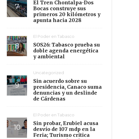
El Tren Chontalpa-Dos
Bocas construye sus
primeros 20 kilómetros y
apunta hacia 2028
El Poder en Tabasco
SOS26: Tabasco prueba su
doble agenda energética
y ambiental
Uncategorized
Sin acuerdo sobre su
presidencia, Canaco suma
denuncias y un deslinde
de Cárdenas
El Poder en Tabasco
Sin probar, Erubiel acusa
desvío de 107 mdp en la
Feria; Turismo critica