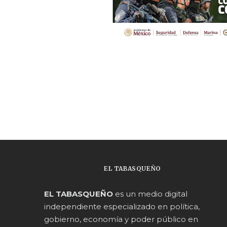
EL TABASQUEÑO
EL TABASQUEÑO
es un medio digital
independiente especializado en política,
gobierno, economía y poder público en