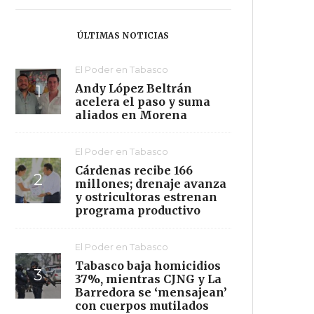
ÚLTIMAS NOTICIAS
El Poder en Tabasco
Andy López Beltrán
acelera el paso y suma
aliados en Morena
El Poder en Tabasco
Cárdenas recibe 166
millones; drenaje avanza
y ostricultoras estrenan
programa productivo
El Poder en Tabasco
Tabasco baja homicidios
37%, mientras CJNG y La
Barredora se ‘mensajean’
con cuerpos mutilados