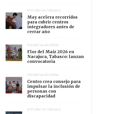
El Poder en Tabasco
May acelera recorridos
para cubrir centros
integradores antes de
cerrar año
Desde las Alcaldías
Flor del Maíz 2026 en
Nacajuca, Tabasco: lanzan
convocatoria
Desde las Alcaldías
Centro crea consejo para
impulsar la inclusión de
personas con
discapacidad
El Poder en Tabasco