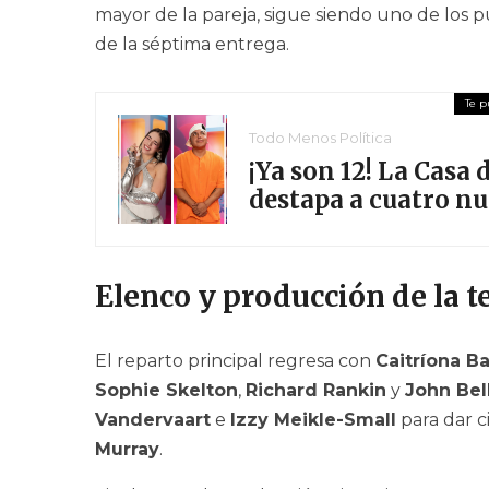
mayor de la pareja, sigue siendo uno de los p
de la séptima entrega.
Todo Menos Política
¡Ya son 12! La Casa
destapa a cuatro n
Elenco y producción de la 
El reparto principal regresa con
Caitríona Ba
Sophie Skelton
,
Richard Rankin
y
John Bel
Vandervaart
e
Izzy Meikle-Small
para dar c
Murray
.