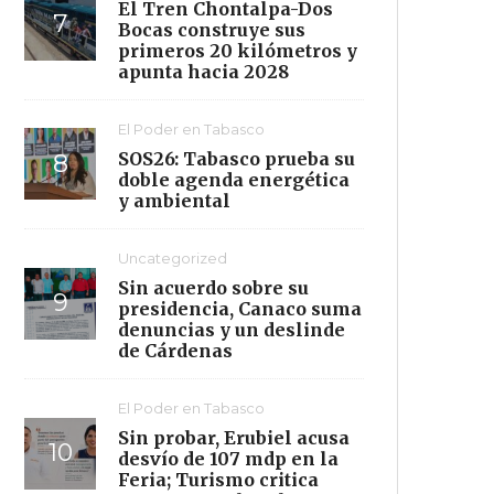
El Tren Chontalpa-Dos
Bocas construye sus
primeros 20 kilómetros y
apunta hacia 2028
El Poder en Tabasco
SOS26: Tabasco prueba su
doble agenda energética
y ambiental
Uncategorized
Sin acuerdo sobre su
presidencia, Canaco suma
denuncias y un deslinde
de Cárdenas
El Poder en Tabasco
Sin probar, Erubiel acusa
desvío de 107 mdp en la
Feria; Turismo critica