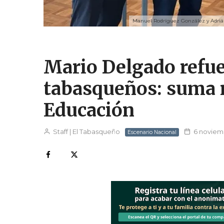
Manuel Rodríguez González y Adrián
Mario Delgado refue
tabasqueños: suma 
Educación
Staff | El Tabasqueño
6 noviem
Escenario Nacional