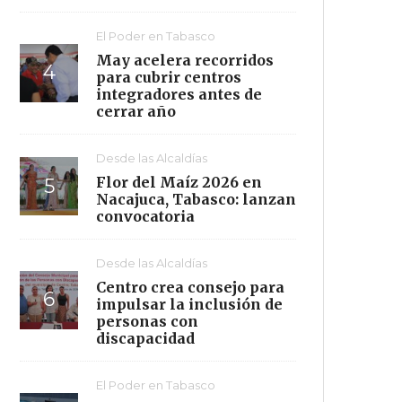
El Poder en Tabasco
May acelera recorridos
para cubrir centros
integradores antes de
cerrar año
Desde las Alcaldías
Flor del Maíz 2026 en
Nacajuca, Tabasco: lanzan
convocatoria
Desde las Alcaldías
Centro crea consejo para
impulsar la inclusión de
personas con
discapacidad
El Poder en Tabasco