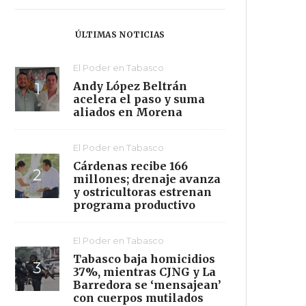
ÚLTIMAS NOTICIAS
El Poder en Tabasco
Andy López Beltrán
acelera el paso y suma
aliados en Morena
El Poder en Tabasco
Cárdenas recibe 166
millones; drenaje avanza
y ostricultoras estrenan
programa productivo
El Poder en Tabasco
Tabasco baja homicidios
37%, mientras CJNG y La
Barredora se ‘mensajean’
con cuerpos mutilados