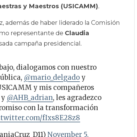
Maestras y Maestros (USICAMM)
.
z, además de haber liderado la Comisión
como representante de
Claudia
sada campaña presidencial.
bajo, dialogamos con nuestro
ública,
@mario_delgado
y
 USICAMM y mis compañeros
y
@AHB_adrian
, les agradezco
promiso con la transformación
.twitter.com/fIxs8E28z8
aniaCruz_D11)
November 5,