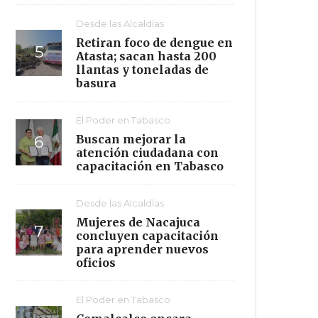
Desde las Alcaldías
Retiran foco de dengue en
Atasta; sacan hasta 200
llantas y toneladas de
basura
El Poder en Tabasco
Buscan mejorar la
atención ciudadana con
capacitación en Tabasco
Desde las Alcaldías
Mujeres de Nacajuca
concluyen capacitación
para aprender nuevos
oficios
El Poder en Tabasco