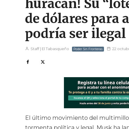
huracán! Su “lot
de dólares para
podría ser ilegal
Staff | El Tabasqueño
22 octub
Poder Sin Fronteras
El último movimiento del multimill
tormenta política y legal. Musk ha l