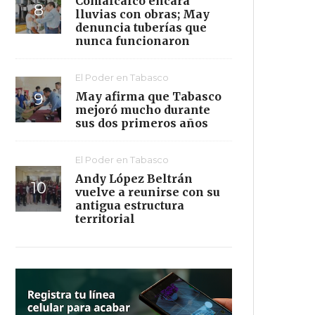
Comalcalco encara
lluvias con obras; May
denuncia tuberías que
nunca funcionaron
El Poder en Tabasco
May afirma que Tabasco
mejoró mucho durante
sus dos primeros años
El Poder en Tabasco
Andy López Beltrán
vuelve a reunirse con su
antigua estructura
territorial