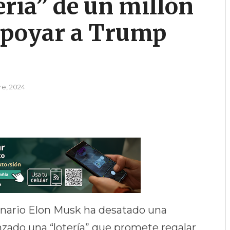
ería” de un millón
 apoyar a Trump
re, 2024
onario Elon Musk ha desatado una
anzado una “lotería” que promete regalar