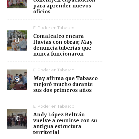
para aprender nuevos
oficios
El Poder en Tabasco
Comalcalco encara
lluvias con obras; May
denuncia tuberías que
nunca funcionaron
El Poder en Tabasco
May afirma que Tabasco
mejoró mucho durante
sus dos primeros años
El Poder en Tabasco
Andy López Beltrán
vuelve a reunirse con su
antigua estructura
territorial