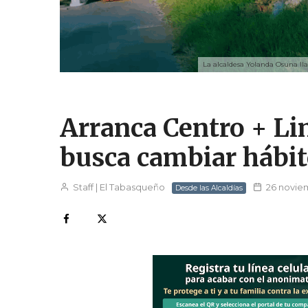
La alcaldesa Yolanda Osuna lla
Arranca Centro + Li
busca cambiar hábi
Staff | El Tabasqueño
26 novie
Desde las Alcaldías