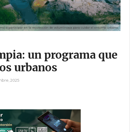
mó a participar en la recolección de voluminosos para cuidar el entorno urbano.
mpia: un programa que
tos urbanos
mbre, 2025