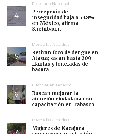
Escenario Nacional
Percepción de
inseguridad baja a 59.8%
en México, afirma
Sheinbaum
Desde las Alcaldías
Retiran foco de dengue en
Atasta; sacan hasta 200
llantas y toneladas de
basura
El Poder en Tabasco
Buscan mejorar la
atención ciudadana con
capacitación en Tabasco
Desde las Alcaldías
Mujeres de Nacajuca
concluyen capacitación