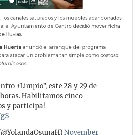
s
, los canales saturados y los muebles abandonados
da, el Ayuntamiento de Centro decidió mover ficha
e lluvias.
a Huerta
anunció el arranque del programa
 para atacar un problema tan simple como costoso:
voluminosos
.
tro +Limpio”, este 28 y 29 de
0 horas. Habilitamos cinco
os y participa!
WgS
 (@YolandaOsunaH)
November