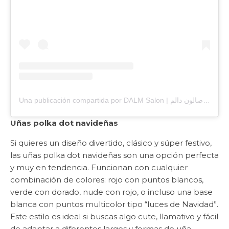
Una publicación compartida por DALM Salon | صالون دالم (@dalm.sa)
Uñas polka dot navideñas
Si quieres un diseño divertido, clásico y súper festivo,
las uñas polka dot navideñas son una opción perfecta
y muy en tendencia. Funcionan con cualquier
combinación de colores: rojo con puntos blancos,
verde con dorado, nude con rojo, o incluso una base
blanca con puntos multicolor tipo “luces de Navidad”.
Este estilo es ideal si buscas algo cute, llamativo y fácil
de adaptar a diferentes largos y formas de uña.