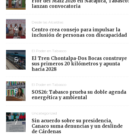
Flor del Maíz 2026 en Nacajuca, Tabasco:
lanzan convocatoria
Desde las Alcaldías
Centro crea consejo para impulsar la
inclusión de personas con discapacidad
El Poder en Tabasco
El Tren Chontalpa-Dos Bocas construye
sus primeros 20 kilómetros y apunta
hacia 2028
El Poder en Tabasco
SOS26: Tabasco prueba su doble agenda
energética y ambiental
Uncategorized
Sin acuerdo sobre su presidencia,
Canaco suma denuncias y un deslinde
de Cárdenas