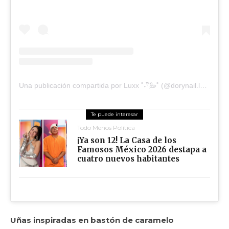
Una publicación compartida por Luxx ˚˖𓍢ִ໋🦢˚ (@dorynail.luxx)
Todo Menos Política
¡Ya son 12! La Casa de los
Famosos México 2026 destapa a
cuatro nuevos habitantes
Uñas inspiradas en bastón de caramelo