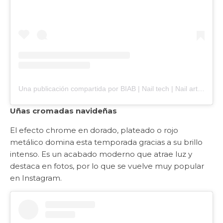
Una publicación compartida por BIAB | Nail tech | Nail art | Nails South Wales (@mani.bykb)
Uñas cromadas navideñas
El efecto chrome en dorado, plateado o rojo
metálico domina esta temporada gracias a su brillo
intenso. Es un acabado moderno que atrae luz y
destaca en fotos, por lo que se vuelve muy popular
en Instagram.