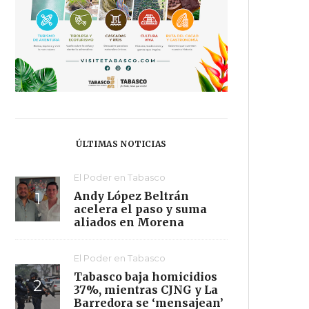
ÚLTIMAS NOTICIAS
El Poder en Tabasco
Andy López Beltrán
acelera el paso y suma
aliados en Morena
El Poder en Tabasco
Tabasco baja homicidios
37%, mientras CJNG y La
Barredora se ‘mensajean’