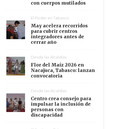
con cuerpos mutilados
El Poder en Tabasco
May acelera recorridos
para cubrir centros
integradores antes de
cerrar año
Desde las Alcaldías
Flor del Maíz 2026 en
Nacajuca, Tabasco: lanzan
convocatoria
Desde las Alcaldías
Centro crea consejo para
impulsar la inclusión de
personas con
discapacidad