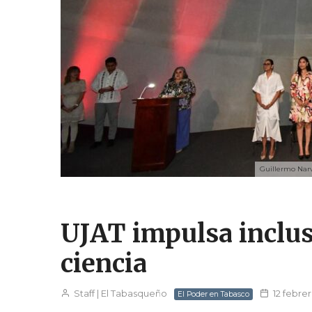
Guillermo Narv
UJAT impulsa inclus
ciencia
Staff | El Tabasqueño
12 febre
El Poder en Tabasco