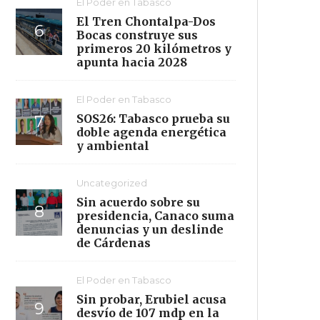
El Poder en Tabasco
El Tren Chontalpa-Dos
Bocas construye sus
primeros 20 kilómetros y
apunta hacia 2028
El Poder en Tabasco
SOS26: Tabasco prueba su
doble agenda energética
y ambiental
Uncategorized
Sin acuerdo sobre su
presidencia, Canaco suma
denuncias y un deslinde
de Cárdenas
El Poder en Tabasco
Sin probar, Erubiel acusa
desvío de 107 mdp en la