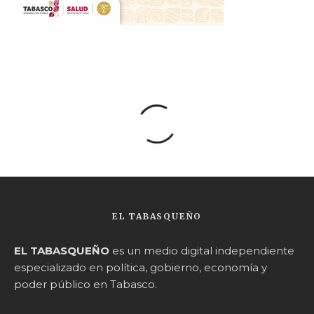
EL TABASQUEÑO
EL TABASQUEÑO
es un medio digital independiente
especializado en política, gobierno, economía y
poder público en Tabasco.