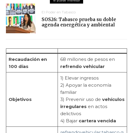
El Poder en Tabasco
SOS26: Tabasco prueba su doble
agenda energética y ambiental
Recaudación en
68 millones de pesos en
100 días
refrendo vehicular
1) Elevar ingresos
2) Apoyar la economía
familiar
Objetivos
3) Prevenir uso de
vehículos
irregulares
en actos
delictivos
4) Bajar
cartera vencida
refrendovehicular.tabasco.g