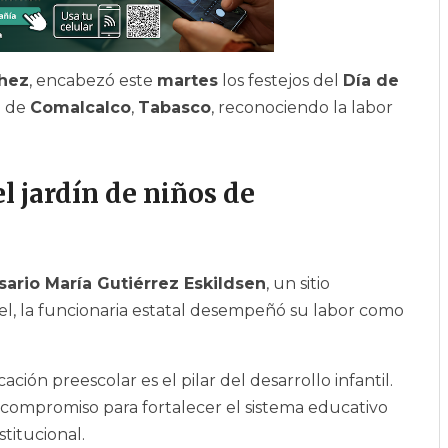
chez
, encabezó este
martes
los festejos del
Día de
o de
Comalcalco
,
Tabasco
, reconociendo la labor
l jardín de niños de
sario María Gutiérrez Eskildsen
, un sitio
tel, la funcionaria estatal desempeñó su labor como
ión preescolar es el pilar del desarrollo infantil.
su compromiso para fortalecer el sistema educativo
titucional.