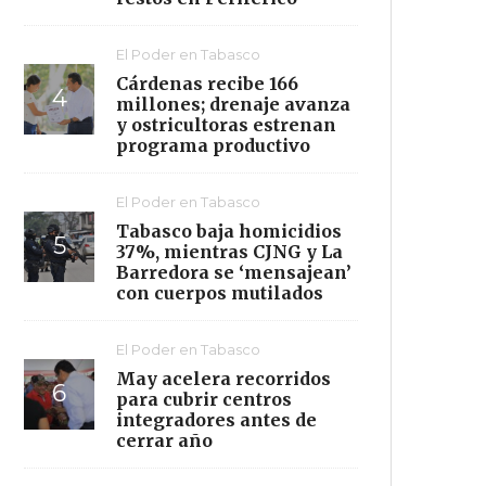
El Poder en Tabasco
Cárdenas recibe 166
millones; drenaje avanza
y ostricultoras estrenan
programa productivo
El Poder en Tabasco
Tabasco baja homicidios
37%, mientras CJNG y La
Barredora se ‘mensajean’
con cuerpos mutilados
El Poder en Tabasco
May acelera recorridos
para cubrir centros
integradores antes de
cerrar año