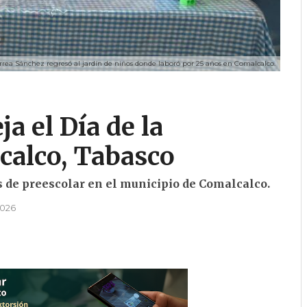
parrea Sánchez regresó al jardín de niños donde laboró por 25 años en Comalcalco.
ja el Día de la
calco, Tabasco
s de preescolar en el municipio de Comalcalco.
 2026