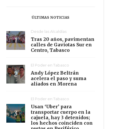
ÚLTIMAS NOTICIAS
Desde las Alcaldías
Tras 20 años, pavimentan
calles de Gaviotas Sur en
Centro, Tabasco
El Poder en Tabasco
Andy López Beltrán
acelera el paso y suma
aliados en Morena
El Poder en Tabasco
Usan ‘Uber’ para
transportar cuerpo en la
cajuela, hay 3 detenidos;
los hechos coinciden con
restos en Periférico