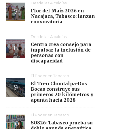
Desde las Alcaldías
Flor del Maíz 2026 en
Nacajuca, Tabasco: lanzan
convocatoria
Desde las Alcaldías
Centro crea consejo para
impulsar la inclusión de
personas con
discapacidad
El Poder en Tabasco
El Tren Chontalpa-Dos
Bocas construye sus
primeros 20 kilómetros y
apunta hacia 2028
El Poder en Tabasco
SOS26: Tabasco prueba su
doble agenda energética