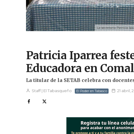
La secretaria Patricia I
Patricia Iparrea feste
Educadora en Comal
La titular de la SETAB celebra con docente
Staff | El Tabasqueño
21 abril,
El Poder en Tabasco