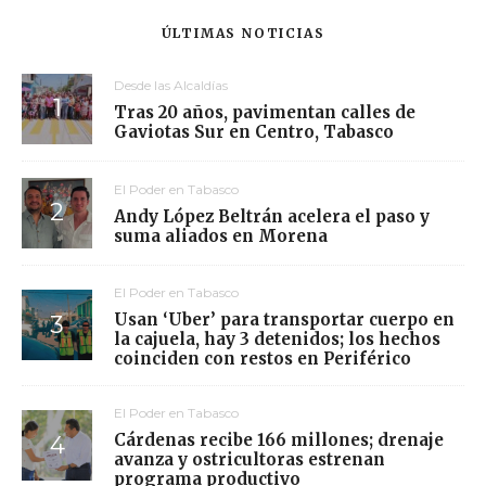
ÚLTIMAS NOTICIAS
Desde las Alcaldías
Tras 20 años, pavimentan calles de
Gaviotas Sur en Centro, Tabasco
El Poder en Tabasco
Andy López Beltrán acelera el paso y
suma aliados en Morena
El Poder en Tabasco
Usan ‘Uber’ para transportar cuerpo en
la cajuela, hay 3 detenidos; los hechos
coinciden con restos en Periférico
El Poder en Tabasco
Cárdenas recibe 166 millones; drenaje
avanza y ostricultoras estrenan
programa productivo