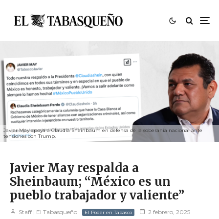
Javier May apoya a Claudia Sheinbaum en defensa de la soberanía nacional ante
tensiones con Trump.
Javier May respalda a
Sheinbaum; “México es un
pueblo trabajador y valiente”
Staff | El Tabasqueño
2 febrero, 2025
El Poder en Tabasco