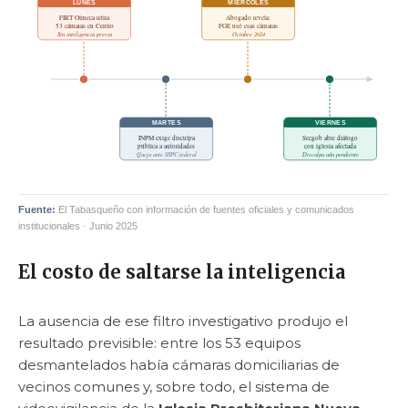
LUNES
MIÉRCOLES
FIRT Olmeca retira
Abogado revela:
53 cámaras en Centro
FGE usó esas cámaras
Sin inteligencia previa
Octubre 2024
MARTES
VIERNES
INPM exige disculpa
Secgob abre diálogo
pública a autoridades
con iglesia afectada
Queja ante SSPC federal
Disculpa aún pendiente
Fuente:
El Tabasqueño con información de fuentes oficiales y comunicados
institucionales · Junio 2025
El costo de saltarse la inteligencia
La ausencia de ese filtro investigativo produjo el
resultado previsible: entre los 53 equipos
desmantelados había cámaras domiciliarias de
vecinos comunes y, sobre todo, el sistema de