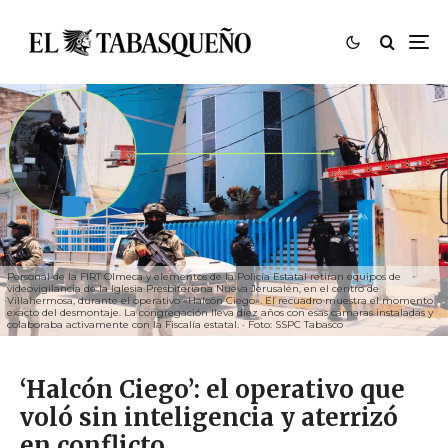
Personal de la FIRT Olmeca y elementos de la Policía Estatal retiran equipos de
videovigilancia de la Iglesia Presbiteriana Nueva Jerusalén, en el centro de
Villahermosa, durante el operativo «Halcón Ciego». El recuadro muestra el momento
exacto del desmontaje. La congregación lleva diez años con esas cámaras instaladas y
colaboraba activamente con la Fiscalía estatal. · Foto: SSPC Tabasco
‘Halcón Ciego’: el operativo que
voló sin inteligencia y aterrizó
en conflicto