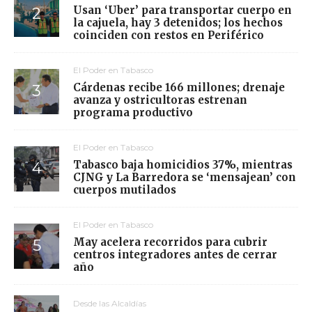
Usan ‘Uber’ para transportar cuerpo en
la cajuela, hay 3 detenidos; los hechos
coinciden con restos en Periférico
El Poder en Tabasco
Cárdenas recibe 166 millones; drenaje
avanza y ostricultoras estrenan
programa productivo
El Poder en Tabasco
Tabasco baja homicidios 37%, mientras
CJNG y La Barredora se ‘mensajean’ con
cuerpos mutilados
El Poder en Tabasco
May acelera recorridos para cubrir
centros integradores antes de cerrar
año
Desde las Alcaldías