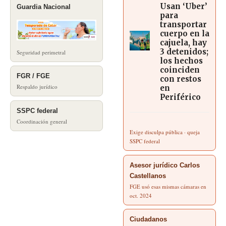
Usan ‘Uber’
Guardia Nacional
para
transportar
cuerpo en la
cajuela, hay
3 detenidos;
Seguridad perimetral
los hechos
coinciden
FGR / FGE
con restos
Respaldo jurídico
en
Periférico
SSPC federal
Coordinación general
Exige disculpa pública · queja
SSPC federal
Asesor jurídico Carlos
Castellanos
FGE usó esas mismas cámaras en
oct. 2024
Ciudadanos