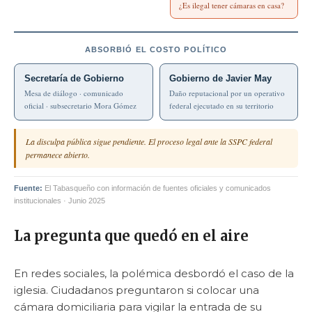
¿Es ilegal tener cámaras en casa?
ABSORBIÓ EL COSTO POLÍTICO
Secretaría de Gobierno
Gobierno de Javier May
Mesa de diálogo · comunicado
Daño reputacional por un operativo
oficial · subsecretario Mora Gómez
federal ejecutado en su territorio
La disculpa pública sigue pendiente. El proceso legal ante la SSPC federal
permanece abierto.
Fuente:
El Tabasqueño con información de fuentes oficiales y comunicados
institucionales · Junio 2025
La pregunta que quedó en el aire
En redes sociales, la polémica desbordó el caso de la
iglesia. Ciudadanos preguntaron si colocar una
cámara domiciliaria para vigilar la entrada de su