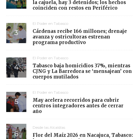
la cajuela, hay 3 detenidos; los hechos
coinciden con restos en Periférico
El Poder en Tabasco
Cárdenas recibe 166 millones; drenaje
avanza y ostricultoras estrenan
programa productivo
El Poder en Tabasco
Tabasco baja homicidios 37%, mientras
CJNG y La Barredora se ‘mensajean’ con
cuerpos mutilados
El Poder en Tabasco
May acelera recorridos para cubrir
centros integradores antes de cerrar
año
Desde las Alcaldías
Flor del Maíz 2026 en Nacajuca, Tabasco: