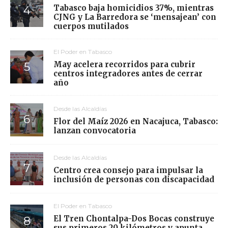
Tabasco baja homicidios 37%, mientras
CJNG y La Barredora se ‘mensajean’ con
cuerpos mutilados
El Poder en Tabasco
May acelera recorridos para cubrir
centros integradores antes de cerrar
año
Desde las Alcaldías
Flor del Maíz 2026 en Nacajuca, Tabasco:
lanzan convocatoria
Desde las Alcaldías
Centro crea consejo para impulsar la
inclusión de personas con discapacidad
El Poder en Tabasco
El Tren Chontalpa-Dos Bocas construye
sus primeros 20 kilómetros y apunta