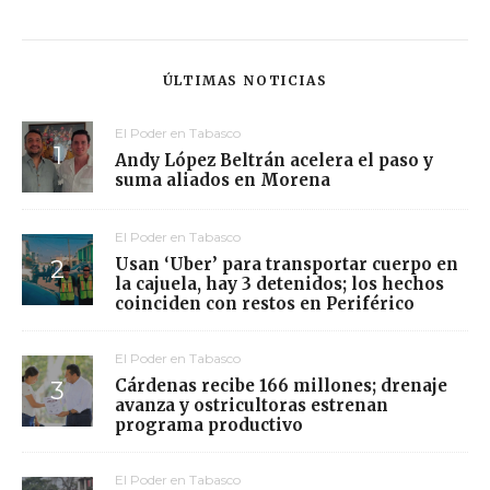
ÚLTIMAS NOTICIAS
El Poder en Tabasco
Andy López Beltrán acelera el paso y
suma aliados en Morena
El Poder en Tabasco
Usan ‘Uber’ para transportar cuerpo en
la cajuela, hay 3 detenidos; los hechos
coinciden con restos en Periférico
El Poder en Tabasco
Cárdenas recibe 166 millones; drenaje
avanza y ostricultoras estrenan
programa productivo
El Poder en Tabasco