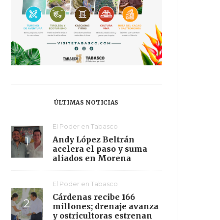
ÚLTIMAS NOTICIAS
El Poder en Tabasco
Andy López Beltrán
acelera el paso y suma
aliados en Morena
El Poder en Tabasco
Cárdenas recibe 166
millones; drenaje avanza
y ostricultoras estrenan