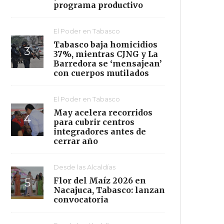
programa productivo
El Poder en Tabasco
Tabasco baja homicidios
37%, mientras CJNG y La
Barredora se ‘mensajean’
con cuerpos mutilados
El Poder en Tabasco
May acelera recorridos
para cubrir centros
integradores antes de
cerrar año
Desde las Alcaldías
Flor del Maíz 2026 en
Nacajuca, Tabasco: lanzan
convocatoria