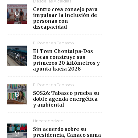
Desde las Alcaldías
Centro crea consejo para
impulsar la inclusión de
personas con
discapacidad
El Poder en Tabasco
El Tren Chontalpa-Dos
Bocas construye sus
primeros 20 kilómetros y
apunta hacia 2028
El Poder en Tabasco
SOS26: Tabasco prueba su
doble agenda energética
y ambiental
Uncategorized
Sin acuerdo sobre su
presidencia, Canaco suma