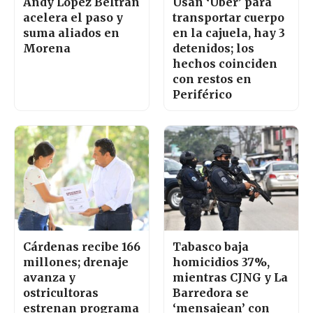
Andy López Beltrán
Usan ‘Uber’ para
acelera el paso y
transportar cuerpo
suma aliados en
en la cajuela, hay 3
Morena
detenidos; los
hechos coinciden
con restos en
Periférico
Cárdenas recibe 166
Tabasco baja
millones; drenaje
homicidios 37%,
avanza y
mientras CJNG y La
ostricultoras
Barredora se
estrenan programa
‘mensajean’ con