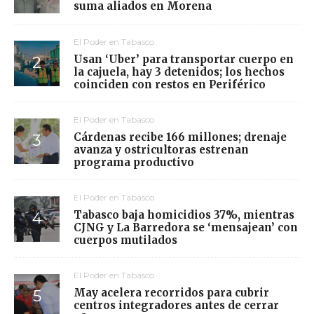
suma aliados en Morena
El Poder en Tabasco
Usan ‘Uber’ para transportar cuerpo en
la cajuela, hay 3 detenidos; los hechos
coinciden con restos en Periférico
El Poder en Tabasco
Cárdenas recibe 166 millones; drenaje
avanza y ostricultoras estrenan
programa productivo
El Poder en Tabasco
Tabasco baja homicidios 37%, mientras
CJNG y La Barredora se ‘mensajean’ con
cuerpos mutilados
El Poder en Tabasco
May acelera recorridos para cubrir
centros integradores antes de cerrar