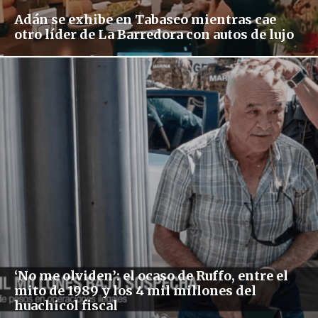
Adán se exhibe en Tabasco mientras cae
otro líder de La Barredora con autos de lujo
‘No me olviden’: el ocaso de Ruffo, entre el
mito de 1989 y los 4 mil millones del
huachicol fiscal